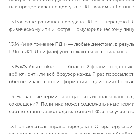
или предоставление доступа к ПДн каким-либо ины
1.3.13 «Трансграничная передача ПДн» — передача П
физическому или иностранному юридическому лицу
1.3.14 «Уничтожение ПДн» — любые действия, в рез
ПДн в ИСПДн и (или) уничтожаются материальные н
1.3.15 «Файлы cookie» — небольшой фрагмент данных
веб-клиент или веб-браузер каждый раз пересылает
обеспечивают сбор информации о действиях Пользов
1.4. Указанные термины могут быть использованы в 
сокращений. Политика может содержать иные термин
соответствии с законодательством РФ, а в случае о
1.5 Пользователь вправе передавать Оператору сво
сознательного и однозначного согласия на обработк