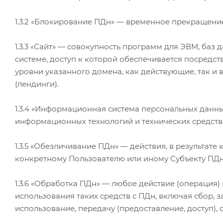
1.3.2 «Блокирование ПДн» — временное прекращение
1.3.3 «Сайт» — совокупность программ для ЭВМ, ба
системе, доступ к которой обеспечивается посредс
уровни указанного домена, как действующие, так и 
(лендинги).
1.3.4 «Информационная система персональных данн
информационных технологий и технических средств
1.3.5 «Обезличивание ПДн» — действия, в результ
конкретному Пользователю или иному Субъекту ПДн
1.3.6 «Обработка ПДн» — любое действие (операция)
использования таких средств с ПДн, включая сбор, з
использование, передачу (предоставление, доступ),