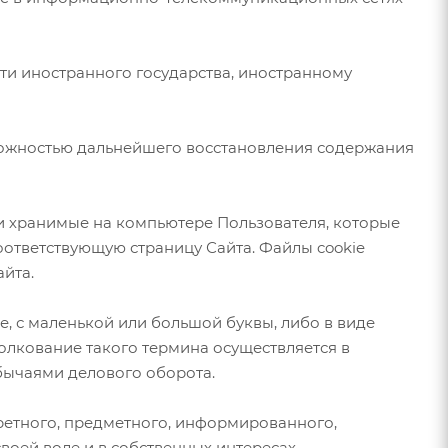
сти иностранного государства, иностранному
зможностью дальнейшего восстановления содержания
а и хранимые на компьютере Пользователя, которые
оответствующую страницу Сайта. Файлы cookie
йта.
е, с маленькой или большой буквы, либо в виде
олкование такого термина осуществляется в
обычаями делового оборота.
ретного, предметного, информированного,
воей воле и в собственных интересах