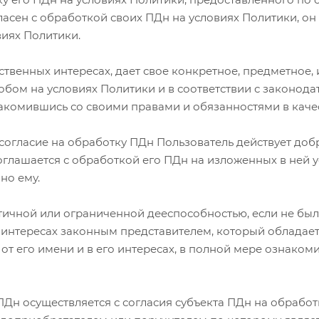
ласен с обработкой своих ПДн на условиях Политики, он
виях Политики.
обственных интересах, дает свое конкретное, предметно
обом на условиях Политики и в соответствии с законод
акомившись со своими правами и обязанностями в каче
ое согласие на обработку ПДн Пользователь действует д
оглашается с обработкой его ПДн на изложенных в ней у
но ему.
астичной или ограниченной дееспособностью, если не был
о интересах законным представителем, который облада
от его имени и в его интересах, в полной мере ознаком
ПДн осуществляется с согласия субъекта ПДн на обрабо