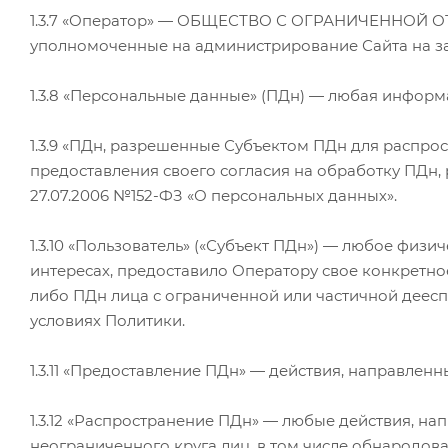
1.3.7 «Оператор» — ОБЩЕСТВО С ОГРАНИЧЕННОЙ ОТВ
уполномоченные на администрирование Сайта на з
1.3.8 «Персональные данные» (ПДн) — любая инфор
1.3.9 «ПДн, разрешенные Субъектом ПДн для распрос
предоставления своего согласия на обработку ПДн
27.07.2006 №152-ФЗ «О персональных данных».
1.3.10 «Пользователь» («Субъект ПДн») — любое физ
интересах, предоставило Оператору свое конкретно
либо ПДн лица с ограниченной или частичной дееспо
условиях Политики.
1.3.11 «Предоставление ПДн» — действия, направле
1.3.12 «Распространение ПДн» — любые действия, н
неограниченного круга лиц, в том числе обнародо