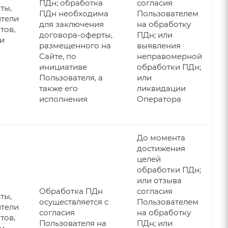
ПДн; обработка
согласия
ты,
ПДн необходима
Пользователем
ители
для заключения
на обработку
тов,
договора-оферты,
ПДн; или
ли
размещенного на
выявления
Сайте, по
неправомерной
инициативе
обработки ПДн;
Пользователя, а
или
также его
ликвидации
исполнения
Оператора
До момента
достижения
целей
обработки ПДн;
или отзыва
Обработка ПДн
согласия
ты,
осуществляется с
Пользователем
ители
согласия
на обработку
тов,
Пользователя на
ПДн; или