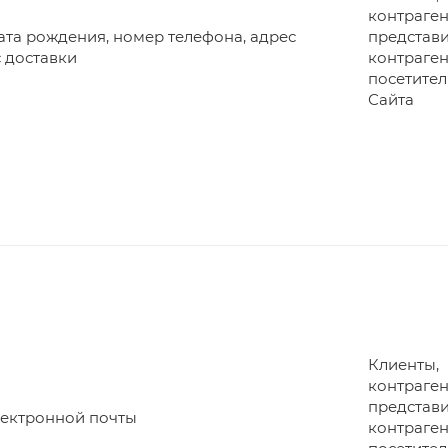
контраген
дата рождения, номер телефона, адрес
представ
 доставки
контраген
посетите
Сайта
Клиенты,
контраген
представ
лектронной почты
контраген