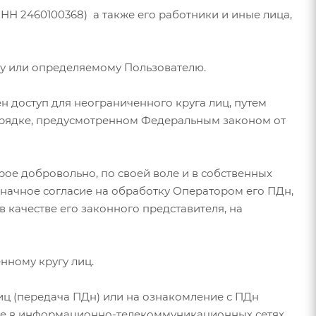
2460100368) а также его работники и иные лица,
му или определяемому Пользователю.
н доступ для неограниченного круга лиц, путем
орядке, предусмотренном Федеральным законом от
рое добровольно, по своей воле и в собственных
значное согласие на обработку Оператором его ПДн,
 качестве его законного представителя, на
нному кругу лиц.
иц (передача ПДн) или на ознакомление с ПДн
ние в информационно-телекоммуникационных сетях