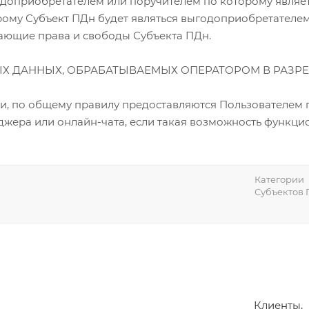
доприобретателем или поручителем по которому являет
орому Субъект ПДн будет являться выгодоприобретателе
ающие права и свободы Субъекта ПДн.
НЫХ ДАННЫХ, ОБРАБАТЫВАЕМЫХ ОПЕРАТОРОМ В РАЗР
ки, по общему правилу предоставляются Пользователем 
жера или онлайн-чата, если такая возможность функци
Категории
Субъектов
Клиенты,