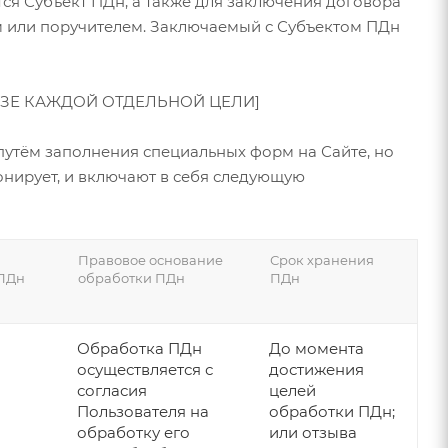
ся Субъект ПДн, а также для заключения договора
м или поручителем. Заключаемый с Субъектом ПДн
ЕЗЕ КАЖДОЙ ОТДЕЛЬНОЙ ЦЕЛИ]
путём заполнения специальных форм на Сайте, но
онирует, и включают в себя следующую
Правовое основание
Срок хранения
 ПДн
обработки ПДн
ПДн
Обработка ПДн
До момента
осуществляется с
достижения
согласия
целей
Пользователя на
обработки ПДн;
обработку его
или отзыва