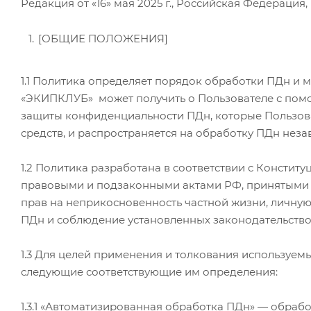
Редакция от «16» мая 2025 г., Российская Федерация,
[ОБЩИЕ ПОЛОЖЕНИЯ]
1.1 Политика определяет порядок обработки ПД
«ЭКИПКЛУБ» может получить о Пользователе с помо
защиты конфиденциальности ПДн, которые Пользоват
средств, и распространяется на обработку ПДн нез
1.2 Политика разработана в соответствии с Консти
правовыми и подзаконными актами РФ, принятыми н
прав на неприкосновенность частной жизни, личну
ПДн и соблюдение установленных законодательств
1.3 Для целей применения и толкования используемы
следующие соответствующие им определения:
1.3.1 «Автоматизированная обработка ПДн» — обраб