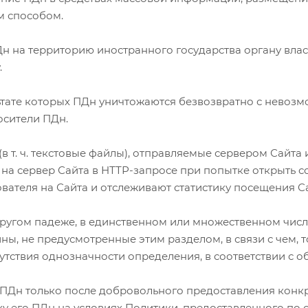
м способом.
Дн на территорию иностранного государства органу вла
.
ультате которых ПДн уничтожаются безвозвратно с нево
осители ПДн.
 (в т. ч. текстовые файлы), отправляемые сервером Сайт
 на сервер Сайта в НТТР-запросе при попытке открыть с
ателя на Сайта и отслеживают статистику посещения Са
другом падеже, в единственном или множественном числ
ы, не предусмотренные этим разделом, в связи с чем, т
тсутствия однозначности определения, в соответствии с 
и ПДн только после добровольного предоставления конк
у его ПДн на условиях Политики, предоставленного по с