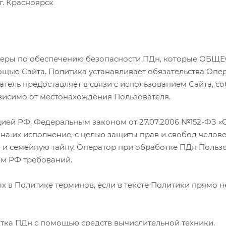
 г. Красноярск
н и меры по обеспечению безопасности ПДн, которые
щью Сайта. Политика устанавливает обязательства Оп
ель предоставляет в связи с использованием Сайта, со
ависимо от местонахождения Пользователя.
туцией РФ, Федеральным законом от 27.07.2006 №152-ФЗ 
а их исполнение, с целью защиты прав и свобод челове
ю и семейную тайну. Оператор при обработке ПДн Поль
ом РФ требований.
х в Политике терминов, если в тексте Политики прямо 
отка ПДн с помощью средств вычислительной техники.