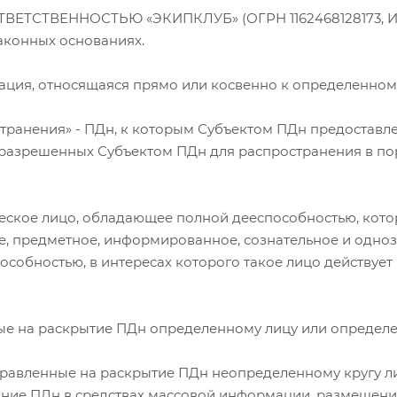
ЕТСТВЕННОСТЬЮ «ЭКИПКЛУБ» (ОГРН 1162468128173, ИНН 
аконных основаниях.
мация, относящаяся прямо или косвенно к определенно
транения» - ПДн, к которым Субъектом ПДн предоставле
, разрешенных Субъектом ПДн для распространения в п
ическое лицо, обладающее полной дееспособностью, кото
е, предметное, информированное, сознательное и одно
собностью, в интересах которого такое лицо действует в
нные на раскрытие ПДн определенному лицу или определе
аправленные на раскрытие ПДн неопределенному кругу л
вание ПДн в средствах массовой информации, размеще