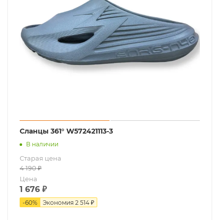
Сланцы 361° W572421113-3
В наличии
Старая цена
4 190
₽
Цена
1 676
₽
-
60
%
Экономия
2 514 ₽