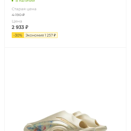
В наличии
Старая цена
4 190
₽
Цена
2 933
₽
-
30
%
Экономия
1 257 ₽