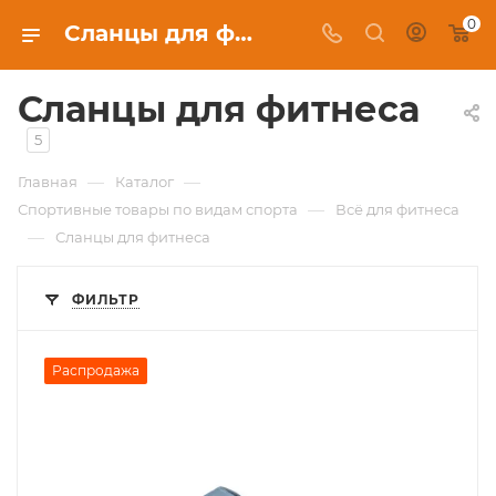
0
Сланцы для фитнеса в Новосибирске, купить в интернет-магазине c бесплатной доставкой
Сланцы для фитнеса
5
—
—
Главная
Каталог
—
Спортивные товары по видам спорта
Всё для фитнеса
—
Сланцы для фитнеса
ФИЛЬТР
Распродажа