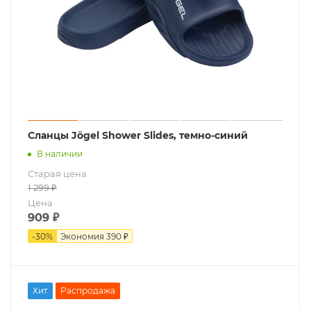
Сланцы Jögel Shower Slides, темно-синий
В наличии
Старая цена
1 299
₽
Цена
909
₽
-
30
%
Экономия
390 ₽
Хит
Распродажа