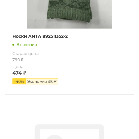
Носки ANTA 892511352-2
В наличии
Старая цена
790
₽
Цена
474
₽
-
40
%
Экономия
316 ₽