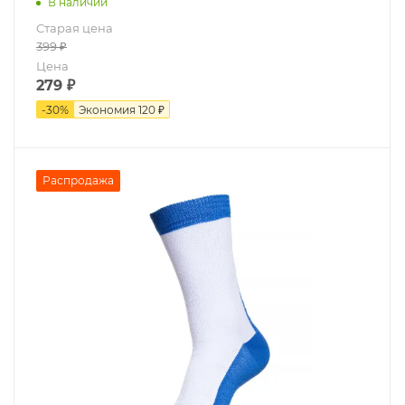
В наличии
Старая цена
399
₽
Цена
279
₽
-
30
%
Экономия
120 ₽
Распродажа