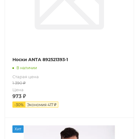
Носки ANTA 892521393-1
В наличии
Старая цена
1 390
₽
Цена
973
₽
-
30
%
Экономия
417 ₽
Хит