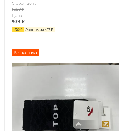
Старая цена
1 390
₽
Цена
973
₽
-
30
%
Экономия
417 ₽
Распродажа