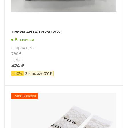
Носки ANTA 892511352-1
В наличии
Старая цена
790
₽
Цена
474
₽
-
40
%
Экономия
316 ₽
Распродажа