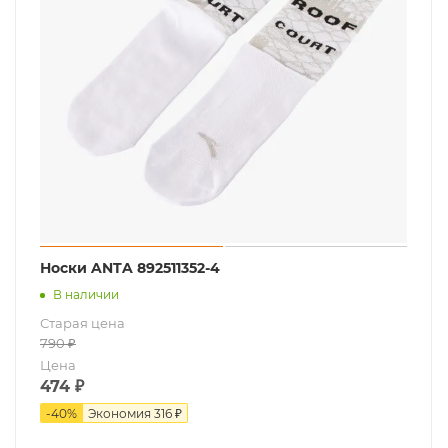
Носки ANTA 892511352-4
В наличии
Старая цена
790
₽
Цена
474
₽
-
40
%
Экономия
316 ₽