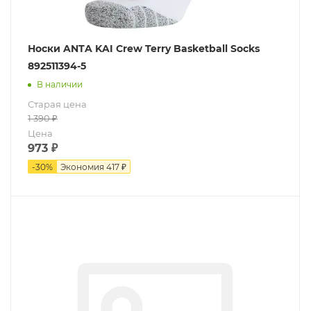
Носки ANTA KAI Crew Terry Basketball Socks
892511394-5
В наличии
Старая цена
1 390
₽
Цена
973
₽
-
30
%
Экономия
417 ₽