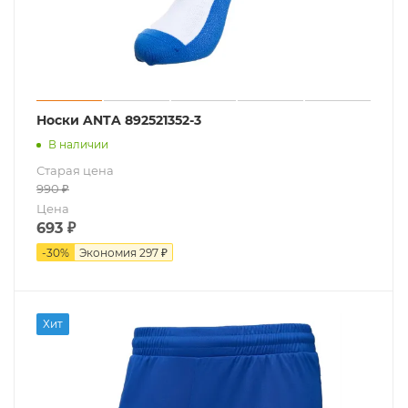
Носки ANTA 892521352-3
В наличии
Старая цена
990
₽
Цена
693
₽
-
30
%
Экономия
297 ₽
Хит