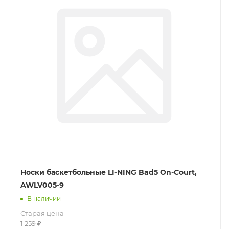
Носки баскетбольные LI-NING Bad5 On-Court,
AWLV005-9
В наличии
Старая цена
1 259
₽