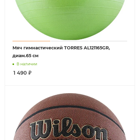
Мяч гимнастический TORRES AL121165GR,
диам.65 см
В наличии
1 490
₽