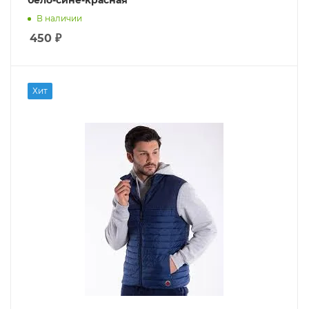
бело-сине-красная
В наличии
450
₽
Хит