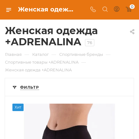
0
Женская одежда +ADRENALINA в Новосибирске, купить в интернет-магазине c бесплатной доставкой
Женская одежда
+ADRENALINA
76
—
—
—
Главная
Каталог
Спортивные бренды
—
Спортивные товары +ADRENALINA
Женская одежда +ADRENALINA
ФИЛЬТР
Хит