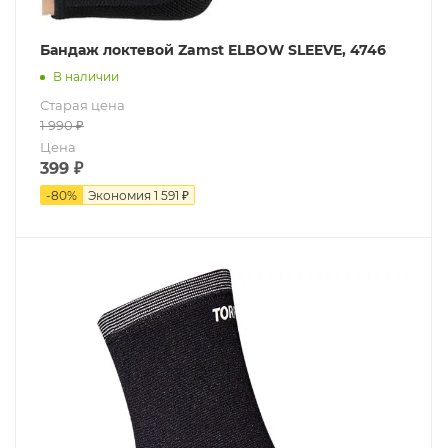
Бандаж локтевой Zamst ELBOW SLEEVE, 4746
В наличии
Старая цена
1 990
₽
Цена
399
₽
-
80
%
Экономия
1 591 ₽