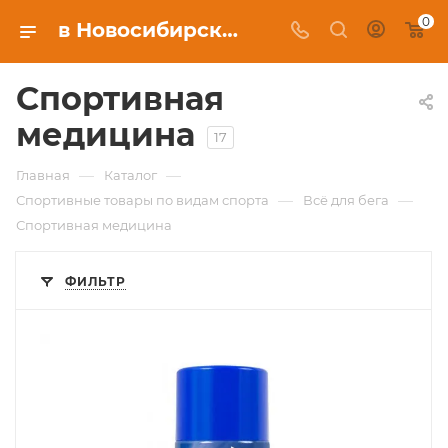
0
в Новосибирске, купить в интернет-магазине c бесплатной доставкой
Спортивная
медицина
17
—
—
Главная
Каталог
—
—
Спортивные товары по видам спорта
Всё для бега
Спортивная медицина
ФИЛЬТР