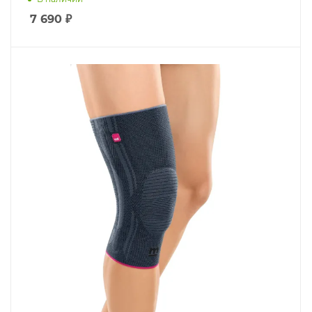
7 690
₽