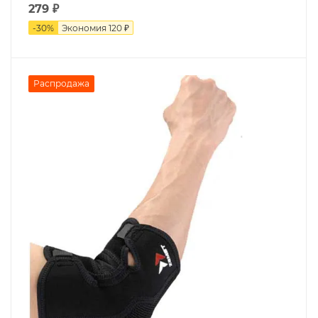
279
₽
-
30
%
Экономия
120 ₽
Распродажа