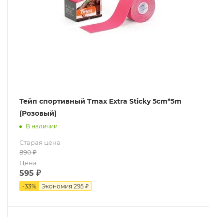
Тейп спортивный Tmax Extra Sticky 5cm*5m
(Розовый)
В наличии
Старая цена
890
₽
Цена
595
₽
-
33
%
Экономия
295 ₽