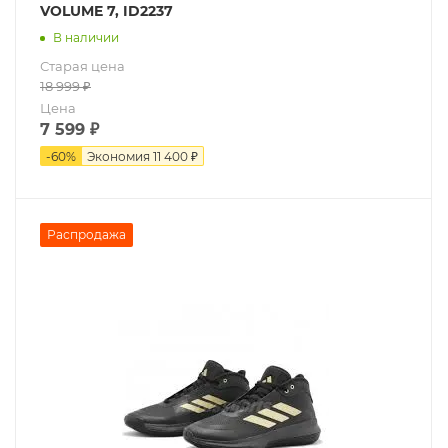
VOLUME 7, ID2237
В наличии
Старая цена
18 999
₽
Цена
7 599
₽
-
60
%
Экономия
11 400 ₽
Распродажа