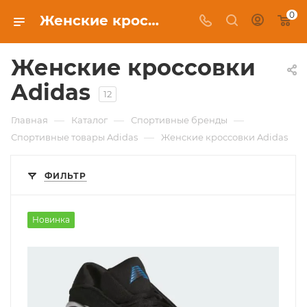
0
Женские кроссовки Adidas в Новосибирске, купить в интернет-магазине c бесплатной доставкой
Женские кроссовки
Adidas
12
—
—
—
Главная
Каталог
Спортивные бренды
—
Спортивные товары Adidas
Женские кроссовки Adidas
ФИЛЬТР
Новинка