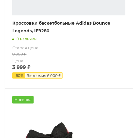
Кроссовки баскетбольные Adidas Bounce
Legends, IE9280
В наличии
Старая цена
9 999
₽
Цена
3 999
₽
-
60
%
Экономия
6 000 ₽
Новинка