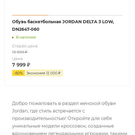
Обувь баскетбольная JORDAN DELTA 3 LOW,
DN2647-060
В наличии
Старая цена
19 999
₽
Цена
7 999
₽
-
60
%
Экономия
12 000 ₽
Добро пожаловать в раздел женской обуви
Jordan, где стиль встречается с
производительностью! Откройте для себя
уникальные модели кроссовок, созданные
вдохновением легендарными игроками, такими