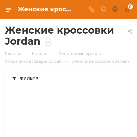
0
Женские кроссовки Jordan в Новосибирске, купить в интернет-магазине c бесплатной доставкой
Женские кроссовки
Jordan
8
—
—
—
Главная
Каталог
Спортивные бренды
—
Спортивные товары Jordan
Женские кроссовки Jordan
ФИЛЬТР