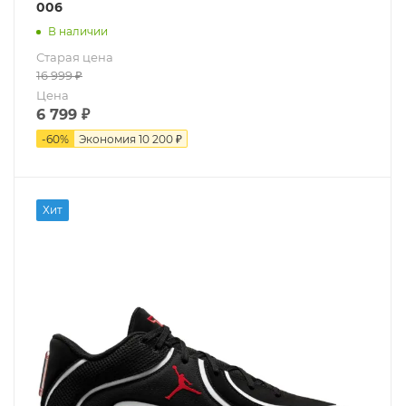
006
В наличии
Старая цена
16 999
₽
Цена
6 799
₽
-
60
%
Экономия
10 200 ₽
Хит