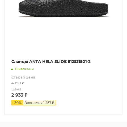
Сланцы ANTA HELA SLIDE 812531801-2
В наличии
Старая цена
4 190
₽
Цена
2 933
₽
-
30
%
Экономия
1 257 ₽